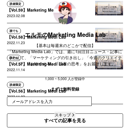
読者限定
【Vol.59】Marketing Medi Lab
2023.02.08
誰でも
エルモのMarketing Media Lab
【Vol.58】Marketing Medi Lab
2022.11.23
【基本は毎週末のどこかで配信】
「Marketing Media Lab」では、週に1回注目ニュース・記事に
くわえて、「マーケティングの引き出し」「今週のクリエイテ
誰でも
ィブ」「おすすめ本」「筆者の思考」をお届けします。
【Vol.57】Marketing Medi Lab
2022.11.14
不定期で、マーケティングに特化した記事も配信します。お気
1,000 ~ 5,000 人が登録中
軽にご登録ください。
読者限定
まずは無料登録
【Vol.56】Marketing Medi Lab
2022.11.02
無料で受け取る
スキップ
すべての記事を見る